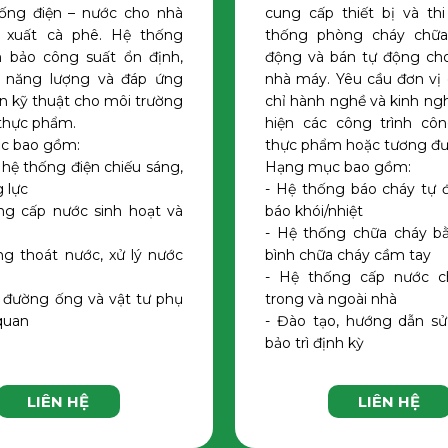
ống điện – nước cho nhà
cung cấp thiết bị và th
 xuất cà phê. Hệ thống
thống phòng cháy chữa
 bảo công suất ổn định,
động và bán tự động ch
m năng lượng và đáp ứng
nhà máy. Yêu cầu đơn vị
n kỹ thuật cho môi trường
chỉ hành nghề và kinh ng
 thực phẩm.
hiện các công trình cô
c bao gồm:
thực phẩm hoặc tương đ
 hệ thống điện chiếu sáng,
Hạng mục bao gồm:
 lực
- Hệ thống báo cháy tự 
ng cấp nước sinh hoạt và
báo khói/nhiệt
- Hệ thống chữa cháy b
ng thoát nước, xử lý nước
bình chữa cháy cầm tay
- Hệ thống cấp nước c
, đường ống và vật tư phụ
trong và ngoài nhà
 quan
- Đào tạo, hướng dẫn s
bảo trì định kỳ
LIÊN HỆ
LIÊN HỆ