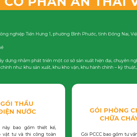
 CỔ PHẦN AN THÁI 
công nghiệp Tiến Hưng 1, phường Bình Phước, tỉnh Đồng Nai, V
hê
y dựng nhằm phát triển một cơ sở sản xuất hiện đại, chuyên ngh
ính như: khu sản xuất, khu kho vận, khu hành chính – kỹ thuật,
GÓI THẦU
GÓI PHÒNG C
ĐIỆN NƯ​ỚC
CHỮA CHÁ
u này bao gồm thiết kế,
 vật tư và thi công toàn
Gói PCCC bao gồm tư vấn,