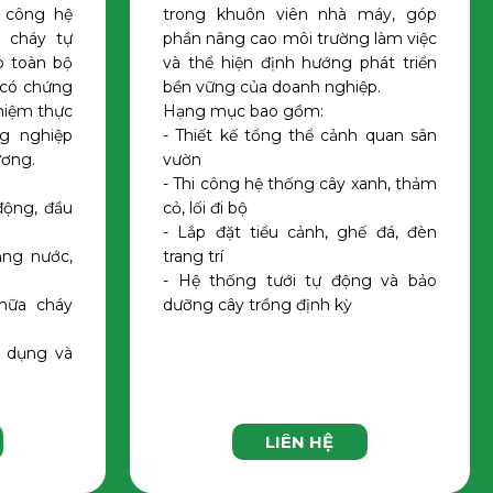
i công hệ
trong khuôn viên nhà máy, góp
 cháy tự
phần nâng cao môi trường làm việc
o toàn bộ
và thể hiện định hướng phát triển
 có chứng
bền vững của doanh nghiệp.
hiệm thực
Hạng mục bao gồm:
ng nghiệp
- Thiết kế tổng thể cảnh quan sân
ương.
vườn
- Thi công hệ thống cây xanh, thảm
động, đầu
cỏ, lối đi bộ
- Lắp đặt tiểu cảnh, ghế đá, đèn
ằng nước,
trang trí
- Hệ thống tưới tự động và bảo
hữa cháy
dưỡng cây trồng định kỳ
ử dụng và
LIÊN HỆ