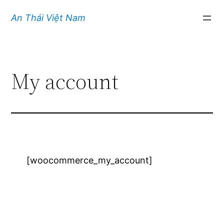
Chuyển
An Thái Việt Nam
đến
phần
nội
dung
My account
[woocommerce_my_account]